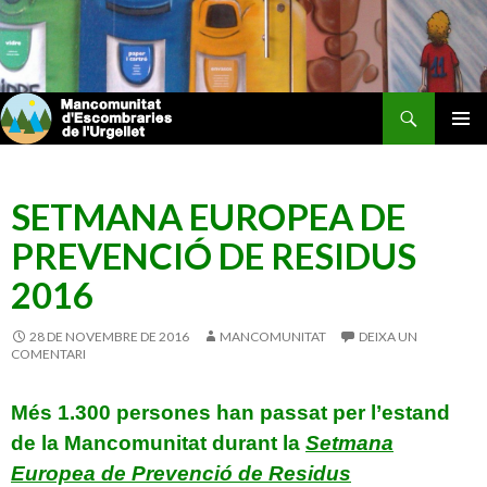
Cerca
Mancomunitat d'Escombraries de l'Urgellet
VÉS
MENÚ
AL
PRINCI
CONTINGUT
SETMANA EUROPEA DE
PREVENCIÓ DE RESIDUS
2016
28 DE NOVEMBRE DE 2016
MANCOMUNITAT
DEIXA UN
COMENTARI
Més 1.300 persones han passat per l’estand
de la Mancomunitat durant la
Setmana
Europea de Prevenció de Residus